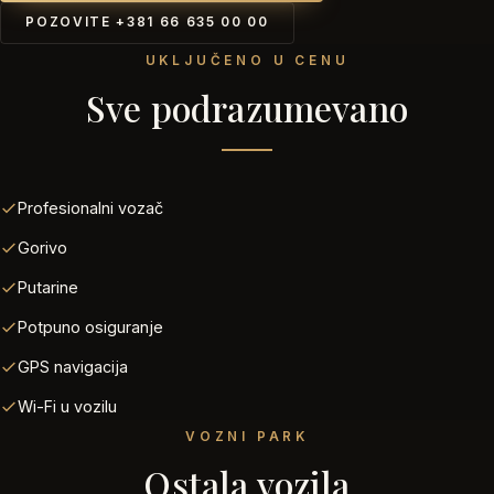
POZOVITE +381 66 635 00 00
UKLJUČENO U CENU
Sve podrazumevano
Profesionalni vozač
Gorivo
Putarine
Potpuno osiguranje
GPS navigacija
Wi-Fi u vozilu
VOZNI PARK
Ostala vozila