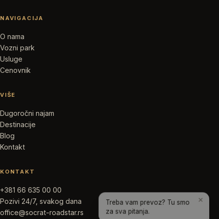
NAVIGACIJA
O nama
Vozni park
Usluge
Cenovnik
VIŠE
Dugoročni najam
Destinacije
Blog
Kontakt
KONTAKT
+381 66 635 00 00
×
Treba vam prevoz? Tu smo
Pozivi 24/7, svakog dana
za sva pitanja.
office@socrat-roadstar.rs