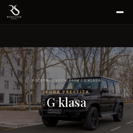
POČETNA
/
VOZNI PARK
/ G KLASA
IKONA PRESTIŽA
G klasa