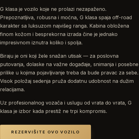
G klasa je vozilo koje ne prolazi nezapaženo.
Prepoznatljiva, robusna i moćna, G klasa spaja off-road
karakter sa luksuzom najvišeg ranga. Kabina obložena
finom kožom i besprekorna izrada čine je jednako
impresivnom iznutra koliko i spolja.
Biraju je oni koji žele snažan utisak — za poslovna
putovanja, dolaske na važne događaje, snimanja i posebne
prilike u kojima pojavljivanje treba da bude pravac za sebe.
Visok položaj sedenja pruža dodatnu udobnost na dužim
relacijama.
Uz profesionalnog vozača i uslugu od vrata do vrata, G
klasa je izbor kada prestiž ne trpi kompromis.
REZERVIŠITE OVO VOZILO